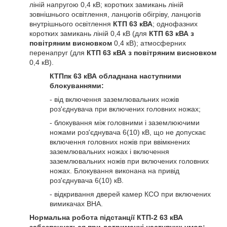
ліній напругою 0,4 кВ; коротких замикань ліній
зовнішнього освітлення, ланцюгів обігріву, ланцюгів
внутрішнього освітлення
КТП 63 кВА
; однофазних
коротких замикань ліній 0,4 кВ (для
КТП 63 кВА з
повітряним висновком
0,4 кВ); атмосферних
перенапруг (для
КТП 63 кВА
з повітряним висновком
0,4 кВ).
КТПпк 63 кВА обладнана наступними
блокуваннями:
- від включення заземлювальних ножів
роз'єднувача при включених головних ножах;
- блокування між головними і заземлюючими
ножами роз'єднувача 6(10) кВ, що не допускає
включення головних ножів при ввімкнених
заземлювальних ножах і включення
заземлювальних ножів при включених головних
ножах. Блокування виконана на привід
роз'єднувача 6(10) кВ.
- відкривання дверей камер КСО при включених
вимикачах ВНА.
Нормальна робота підстанції КТП-2 63 кВА
забезпечується при дотриманні наступних умов: