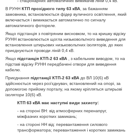
- стаціонарних автоматичних вимикачів ліній 0,4 кВ.
В РУНН
КТП прохідного типу 63 кВА
, за бажанням
замовника, встановлюється фідер вуличного освітлення, який
включається і вимикається автоматично по сигналу
автоматичного фотореле.
Якщо підстанція з повітряним висновком, то на кришку відсіку
РУНН встановлюється щогла низьковольтного виведення для
встановлення штирьових низьковольтних ізоляторів, до яких
приєднуються проводи ліній 0,4 кВ.
Якщо
підстанція КТП-2 63 кВА
, з кабельним виводом, то на
підставі відсіку РУНН передбачені отвори для виведення
кабелю.
Приєднання
підстанції КТП-2 63 кВА
до ВЛ 10(6) кВ
здійснюється через роз'єднувач, встановлений на опорі, за
допомогою прийому порталу, на якому кріпляться штирьові
ізолятори 10(6) кВ.
КТП 63 кВА має наступні види захисту:
- на стороні ВН: від атмосферних перенапруг,
міжфазних коротких замикань;
- на стороні НН від: перевантаження силового
трансформатора; перевантаження і коротких замикань