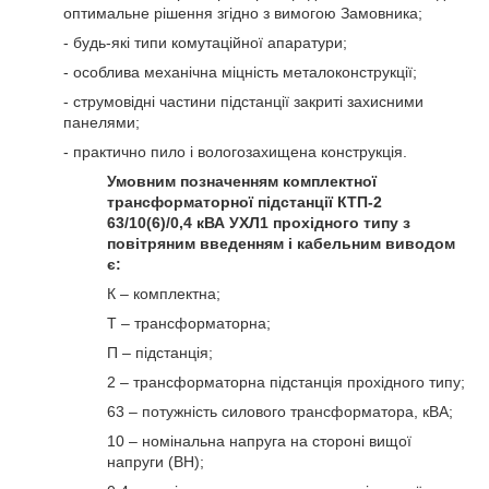
оптимальне рішення згідно з вимогою Замовника;
- будь-які типи комутаційної апаратури;
- особлива механічна міцність металоконструкції;
- струмовідні частини підстанції закриті захисними
панелями;
- практично пило і вологозахищена конструкція.
Умовним позначенням комплектної
трансформаторної підстанції КТП-2
63/10(6)/0,4 кВА УХЛ1 прохідного типу з
повітряним введенням і кабельним виводом
є:
К – комплектна;
Т – трансформаторна;
П – підстанція;
2 – трансформаторна підстанція прохідного типу;
63 – потужність силового трансформатора, кВА;
10 – номінальна напруга на стороні вищої
напруги (ВН);