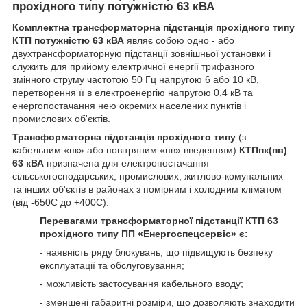
прохідного типу потужністю 63 кВА
Комплектна трансформаторна підстанція прохідного типу
КТП потужністю 63 кВА
являє собою одно - або
двухтрансформаторную підстанції зовнішньої установки і
служить для прийому електричної енергії трифазного
змінного струму частотою 50 Гц напругою 6 або 10 кВ,
перетворення її в електроенергію напругою 0,4 кВ та
енергопостачання нею окремих населених пунктів і
промислових об'єктів.
Трансформаторна підстанція прохідного типу
(з
кабельним «пк» або повітряним «пв» введенням)
КТПпк(пв)
63
кВА
призначена для електропостачання
сільськогосподарських, промислових, житлово-комунальних
та інших об'єктів в районах з помірним і холодним кліматом
(від -65
0
С до +40
0
С).
Перевагами трансформаторної підстанції КТП 63
прохідного типу ПП «Енергоспецсервіс» є:
- наявність ряду блокувань, що підвищують безпеку
експлуатації та обслуговування;
- можливість застосування кабельного вводу;
- зменшені габаритні розміри, що дозволяють знаходити