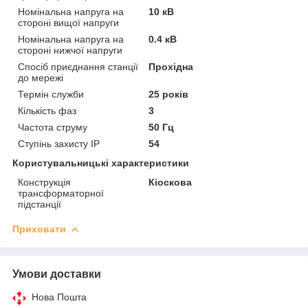
Номінальна напруга на
10 кВ
стороні вищої напруги
Номінальна напруга на
0.4 кВ
стороні нижчої напруги
Спосіб приєднання станції
Прохідна
до мережі
Термін служби
25 років
Кількість фаз
3
Частота струму
50 Гц
Ступінь захисту IP
54
Користувальницькі характеристики
Конструкція
Кіоскова
трансформаторної
підстанції
Приховати
Умови доставки
Нова Пошта