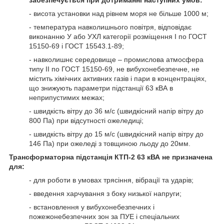
- висота установки над рівнем моря не більше 1000 м;
- температура навколишнього повітря, відповідає
виконанню У або УХЛ категорії розміщення І по ГОСТ
15150-69 і ГОСТ 15543.1-89;
- навколишнє середовище – промислова атмосфера
типу ІІ по ГОСТ 15150-69, не вибухонебезпечне, не
містить хімічних активних газів і пари в концентраціях,
що знижують параметри підстанції 63 кВА в
неприпустимих межах;
- швидкість вітру до 36 м/с (швидкісний напір вітру до
800 Па) при відсутності ожеледиці;
- швидкість вітру до 15 м/с (швидкісний напір вітру до
146 Па) при ожеледі з товщиною льоду до 20мм.
Трансформаторна підстанція КТП-2 63 кВА не призначена
для:
- для роботи в умовах трясіння, вібрації та ударів;
- введення харчування з боку низької напруги;
- встановлення у вибухонебезпечних і
пожежонебезпечних зон за ПУЕ і спеціальних