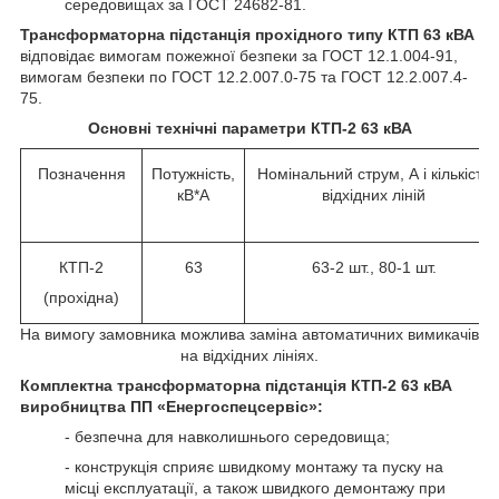
середовищах за ГОСТ 24682-81.
Трансформаторна підстанція прохідного типу КТП 63 кВА
відповідає вимогам пожежної безпеки за ГОСТ 12.1.004-91,
вимогам безпеки по ГОСТ 12.2.007.0-75 та ГОСТ 12.2.007.4-
75.
Основні технічні параметри КТП-2 63 кВА
Позначення
Потужність,
Номінальний струм, А і кількість
кВ*А
відхідних ліній
КТП-2
63
63-2 шт., 80-1 шт.
(прохідна)
На вимогу замовника можлива заміна автоматичних вимикачів
на відхідних лініях.
Комплектна трансформаторна підстанція КТП-2 63 кВА
виробництва ПП «Енергоспецсервіс»:
- безпечна для навколишнього середовища;
- конструкція сприяє швидкому монтажу та пуску на
місці експлуатації, а також швидкого демонтажу при