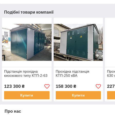
Подібні товари компанії
Підстанція прохідна
Прохідна підстанція
Прох
киоскового типу КТП-2-63
КТП-250 кВА
630 
123 300
158 300
227
₴
₴
Купити
Купити
Про нас