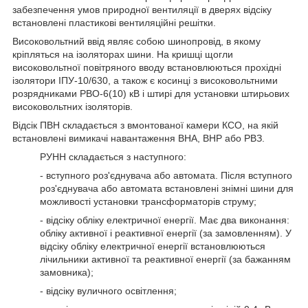
забезпечення умов природної вентиляції в дверях відсіку
встановлені пластикові вентиляційні решітки.
Високовольтний ввід являє собою шинопровід, в якому
кріпляться на ізоляторах шини. На кришці щогли
високовольтної повітряного вводу встановлюються прохідні
ізолятори ІПУ-10/630, а також є косинці з високовольтними
розрядниками РВО-6(10) кВ і штирі для установки штирьових
високовольтних ізоляторів.
Відсік ПВН складається з вмонтованої камери КСО, на якій
встановлені вимикачі навантаження ВНА, ВНР або РВЗ.
РУНН складається з наступного:
- вступного роз'єднувача або автомата. Після вступного
роз'єднувача або автомата встановлені знімні шини для
можливості установки трансформаторів струму;
- відсіку обліку електричної енергії. Має два виконання:
обліку активної і реактивної енергії (за замовленням). У
відсіку обліку електричної енергії встановлюються
лічильники активної та реактивної енергії (за бажанням
замовника);
- відсіку вуличного освітлення;