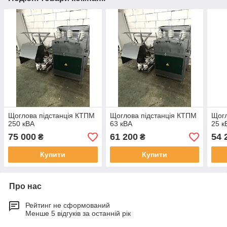
Щоглова підстанція КТПМ
Щоглова підстанція КТПМ
Щогл
250 кВА
63 кВА
25 к
75 000
61 200
54 
₴
₴
Купити
Купити
Про нас
Рейтинг не сформований
Менше 5 відгуків за останній рік