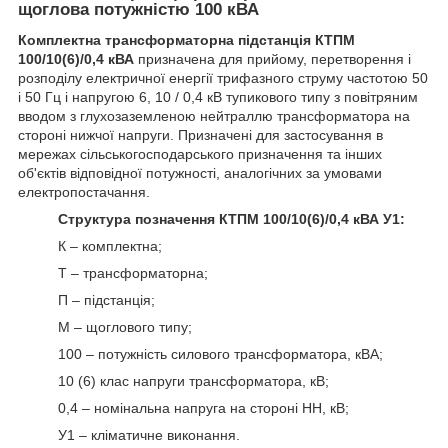
щоглова потужністю 100 кВА
Комплектна трансформаторна підстанція КТПМ
100/10(6)/0,4 кВА
призначена для прийому, перетворення і
розподілу електричної енергії трифазного струму частотою 50
і 50 Гц і напругою 6, 10 / 0,4 кВ тупикового типу з повітряним
вводом з глухозаземленою нейтраллю трансформатора на
стороні нижчої напруги. Призначені для застосування в
мережах сільськогосподарського призначення та інших
об'єктів відповідної потужності, аналогічних за умовами
електропостачання.
Структура позначення КТПМ 100/10(6)/0,4 кВА У1:
К – комплектна;
Т – трансформаторна;
П – підстанція;
М – щоглового типу;
100 – потужність силового трансформатора, кВА;
10 (6) клас напруги трансформатора, кВ;
0,4 – номінальна напруга на стороні НН, кВ;
У1 – кліматичне виконання.