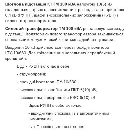
Щоглова підстанція КТПМ 100 кВА
напругою 10(6) кВ
складається з трьох основних частин: розподільчого пристрою
0,4 кВ (РУНН), шафи високовольтних запобіжників (РУВН) і
силового трансформатора.
Силовий трансформатор ТМ 100 кВА
розташовується ззаду
підстанції, ізолятори силового трансформатора закриваються
спеціальним кожухом, який кріпиться задній стінці шафи.
Введення 10 кВ здійснюється через прохідні ізолятори
ІПУ-10/630. Для кріплення низьковольтних передбачений
кронштейн.
Відсік РУВН включає в себе:
- струмопровід;
- прохідні ізолятори ІПУ-10/630;
- високовольтні запобіжники ПКТ-6(10) кВ;
- високовольтні розрядники РВО-6(10) кВ.
Відсік РУНН в себе включає:
- відхідні лінії споживачів з автоматичними
вимикачами;
- лінії зовнішнього освітлення;