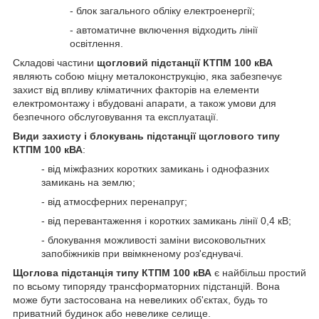
- блок загального обліку електроенергії;
- автоматичне включення відходить лінії
освітлення.
Складові частини
щогловий підстанції КТПМ 100 кВА
являють собою міцну металоконструкцію, яка забезпечує
захист від впливу кліматичних факторів на елементи
електромонтажу і вбудовані апарати, а також умови для
безпечного обслуговування та експлуатації.
Види захисту і блокувань підстанції щоглового типу
КТПМ 100 кВА
:
- від міжфазних коротких замикань і однофазних
замикань на землю;
- від атмосферних перенапруг;
- від перевантаження і коротких замикань лінії 0,4 кВ;
- блокування можливості заміни високовольтних
запобіжників при ввімкненому роз'єднувачі.
Щоглова підстанція типу КТПМ 100 кВА
є найбільш простий
по всьому типоряду трансформаторних підстанцій. Вона
може бути застосована на невеликих об'єктах, будь то
приватний будинок або невелике селище.