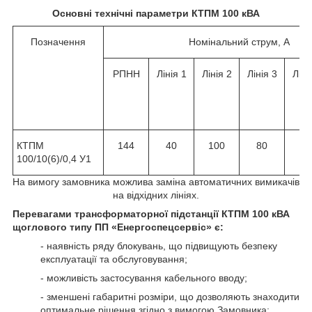
Основні технічні параметри КТПМ 100 кВА
Позначення
Номінальний струм, А
РПНН
Лінія 1
Лінія 2
Лінія 3
Ліні
КТПМ
144
40
100
80
-
100/10(6)/0,4 У1
На вимогу замовника можлива заміна автоматичних вимикачів
на відхідних лініях.
Перевагами трансформаторної підстанції КТПМ 100 кВА
щоглового типу ПП «Енергоспецсервіс» є:
- наявність ряду блокувань, що підвищують безпеку
експлуатації та обслуговування;
- можливість застосування кабельного вводу;
- зменшені габаритні розміри, що дозволяють знаходити
оптимальне рішення згідно з вимогою Замовника;