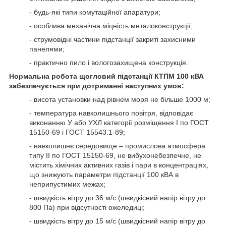
- будь-які типи комутаційної апаратури;
- особлива механічна міцність металоконструкції;
- струмовідні частини підстанції закриті захисними
панелями;
- практично пило і вологозахищена конструкція.
Нормальна робота щогловий підстанції КТПМ 100 кВА
забезпечується при дотриманні наступних умов:
- висота установки над рівнем моря не більше 1000 м;
- температура навколишнього повітря, відповідає
виконанню У або УХЛ категорії розміщення І по ГОСТ
15150-69 і ГОСТ 15543.1-89;
- навколишнє середовище – промислова атмосфера
типу ІІ по ГОСТ 15150-69, не вибухонебезпечне, не
містить хімічних активних газів і пари в концентраціях,
що знижують параметри підстанції 100 кВА в
неприпустимих межах;
- швидкість вітру до 36 м/с (швидкісний напір вітру до
800 Па) при відсутності ожеледиці;
- швидкість вітру до 15 м/с (швидкісний напір вітру до