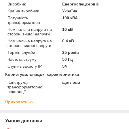
Виробник
Енергоспецсервіс
Країна виробник
Україна
Потужність
100 кВА
трансформатора
Номінальна напруга на
10 кВ
стороні вищої напруги
Номінальна напруга на
0.4 кВ
стороні нижчої напруги
Термін служби
25 років
Частота струму
50 Гц
Ступінь захисту IP
54
Користувальницькі характеристики
Конструкція
щоглова
трансформаторної
підстанції
Приховати
Умови доставки