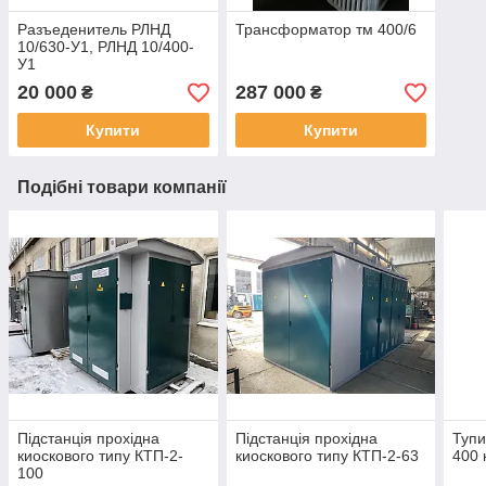
Разъеденитель РЛНД
Трансформатор тм 400/6
10/630-У1, РЛНД 10/400-
У1
20 000
287 000
₴
₴
Купити
Купити
Подібні товари компанії
Підстанція прохідна
Підстанція прохідна
Тупи
киоскового типу КТП-2-
киоскового типу КТП-2-63
400 
100