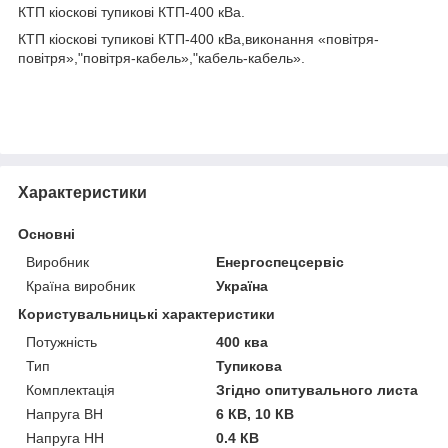
КТП кіоскові тупикові КТП-400 кВа.
КТП кіоскові тупикові КТП-400 кВа,виконання «повітря-
повітря»,"повітря-кабель»,"кабель-кабель».
Характеристики
Основні
Виробник
Енергоспецсервіс
Країна виробник
Україна
Користувальницькі характеристики
Потужність
400 ква
Тип
Тупикова
Комплектація
Згідно опитувального листа
Напруга ВН
6 КВ, 10 КВ
Напруга НН
0.4 КВ